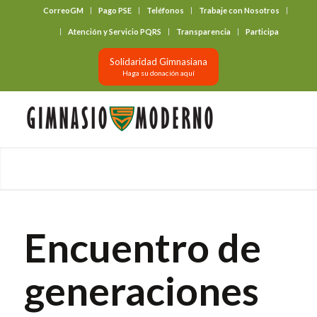
CorreoGM
Pago PSE
Teléfonos
Trabaje con Nosotros
‎ ‎ ‎ ‎ ‎ ‎ ‎
Atención y Servicio PQRS
Transparencia
Participa
Solidaridad Gimnasiana
Haga su donación aquí
Encuentro de
generaciones