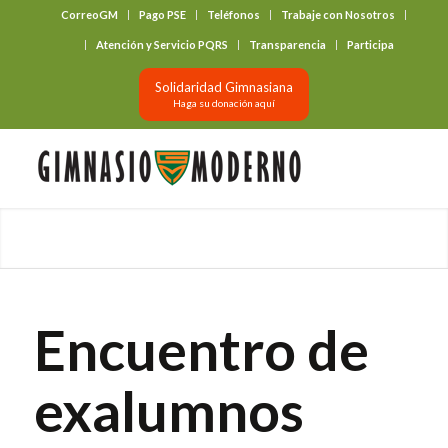
CorreoGM
Pago PSE
Teléfonos
Trabaje con Nosotros
‎ ‎ ‎ ‎ ‎ ‎ ‎
Atención y Servicio PQRS
Transparencia
Participa
Solidaridad Gimnasiana
Haga su donación aquí
Encuentro de
exalumnos