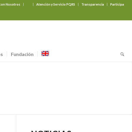
 con Nosotros
‎ ‎ ‎ ‎ ‎ ‎ ‎
Atención y Servicio PQRS
Transparencia
Participa
os
Fundación