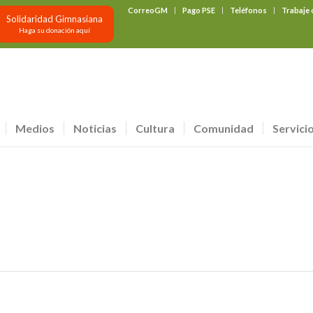
CorreoGM
Pago PSE
Teléfonos
Trabaje
Solidaridad Gimnasiana
Haga su donación aquí
Medios
Noticias
Cultura
Comunidad
Servici