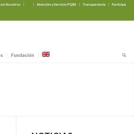
 con Nosotros
‎ ‎ ‎ ‎ ‎ ‎ ‎
Atención y Servicio PQRS
Transparencia
Participa
os
Fundación