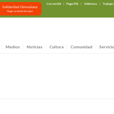
CorreoGM
Pago PSE
Teléfonos
Trabaje
Solidaridad Gimnasiana
Haga su donación aquí
Medios
Noticias
Cultura
Comunidad
Servici