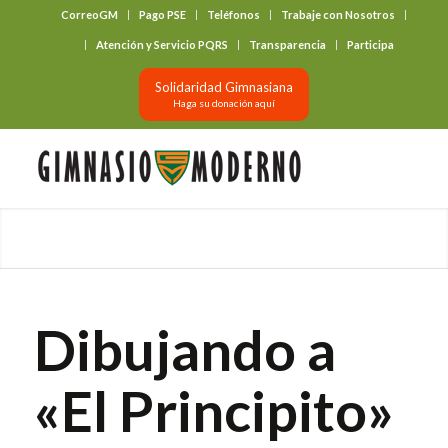
CorreoGM
Pago PSE
Teléfonos
Trabaje con Nosotros
‎ ‎ ‎ ‎ ‎ ‎ ‎
Atención y Servicio PQRS
Transparencia
Participa
Solidaridad Gimnasiana
Haga su donación aquí
Dibujando a
«El Principito»