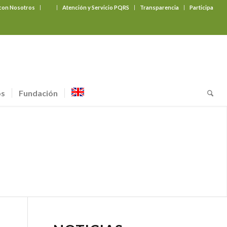
 con Nosotros
‎ ‎ ‎ ‎ ‎ ‎ ‎
Atención y Servicio PQRS
Transparencia
Participa
os
Fundación