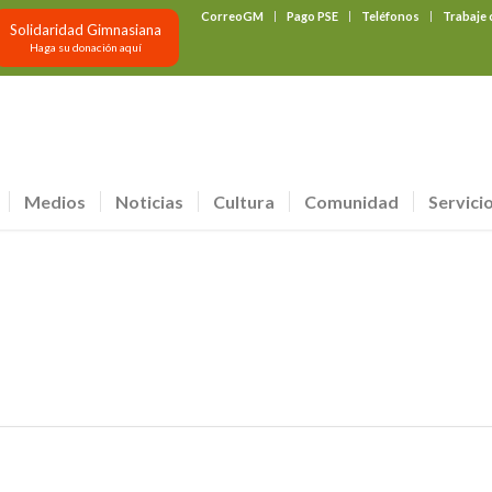
CorreoGM
Pago PSE
Teléfonos
Trabaje
Solidaridad Gimnasiana
Haga su donación aquí
Medios
Noticias
Cultura
Comunidad
Servici