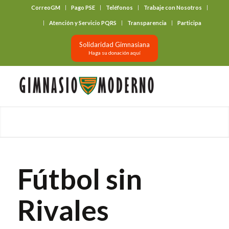
CorreoGM
Pago PSE
Teléfonos
Trabaje con Nosotros
‎ ‎ ‎ ‎ ‎ ‎ ‎
Atención y Servicio PQRS
Transparencia
Participa
Solidaridad Gimnasiana
Haga su donación aquí
Fútbol sin
Rivales