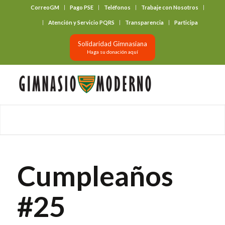
CorreoGM
Pago PSE
Teléfonos
Trabaje con Nosotros
‎ ‎ ‎ ‎ ‎ ‎ ‎
Atención y Servicio PQRS
Transparencia
Participa
Solidaridad Gimnasiana
Haga su donación aquí
Cumpleaños
#25