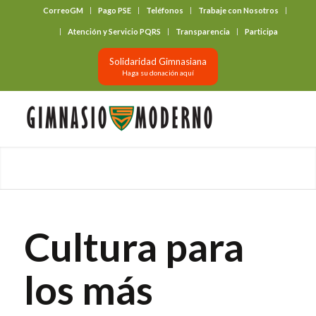
CorreoGM
Pago PSE
Teléfonos
Trabaje con Nosotros
‎ ‎ ‎ ‎ ‎ ‎ ‎
Atención y Servicio PQRS
Transparencia
Participa
Solidaridad Gimnasiana
Haga su donación aquí
Cultura para
los más