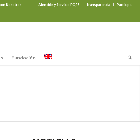
 con Nosotros
‎ ‎ ‎ ‎ ‎ ‎ ‎
Atención y Servicio PQRS
Transparencia
Participa
os
Fundación