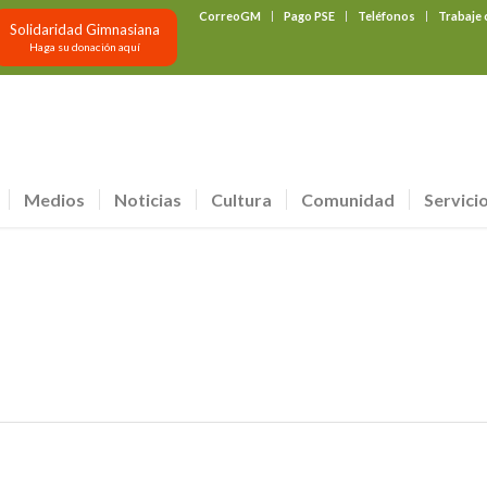
CorreoGM
Pago PSE
Teléfonos
Trabaje
Solidaridad Gimnasiana
Haga su donación aquí
Medios
Noticias
Cultura
Comunidad
Servici