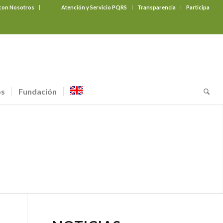
 con Nosotros
‎ ‎ ‎ ‎ ‎ ‎ ‎
Atención y Servicio PQRS
Transparencia
Participa
os
Fundación