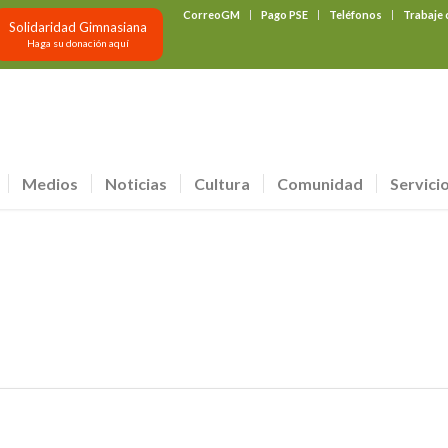
CorreoGM
Pago PSE
Teléfonos
Trabaje
Solidaridad Gimnasiana
Haga su donación aquí
Medios
Noticias
Cultura
Comunidad
Servici