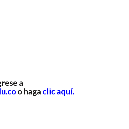
grese a
u.co
o haga
clic aquí.