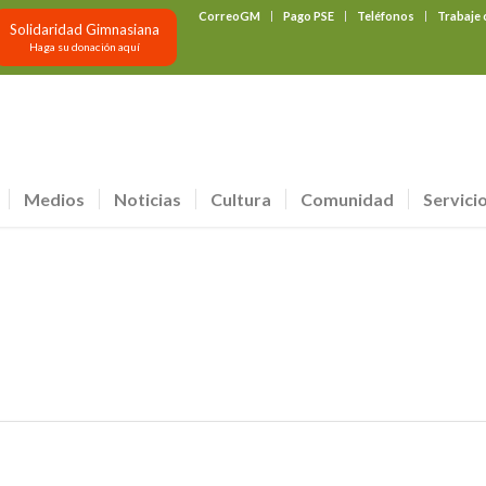
CorreoGM
Pago PSE
Teléfonos
Trabaje
Solidaridad Gimnasiana
Haga su donación aquí
Medios
Noticias
Cultura
Comunidad
Servici