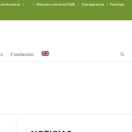
 con Nosotros
‎ ‎ ‎ ‎ ‎ ‎ ‎
Atención y Servicio PQRS
Transparencia
Participa
os
Fundación