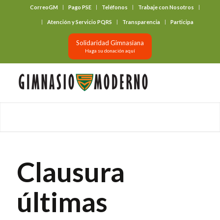
CorreoGM
Pago PSE
Teléfonos
Trabaje con Nosotros
‎ ‎ ‎ ‎ ‎ ‎ ‎
Atención y Servicio PQRS
Transparencia
Participa
Solidaridad Gimnasiana
Haga su donación aquí
Clausura
últimas