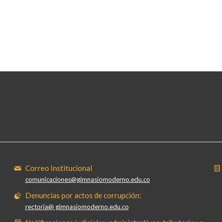
Correo Institucional
comunicaciones@gimnasiomoderno.edu.co
Denuncias por actos de corrupción:
rectoria@ gimnasiomoderno.edu.co