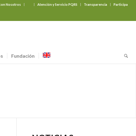
 con Nosotros
‎ ‎ ‎ ‎ ‎ ‎ ‎
Atención y Servicio PQRS
Transparencia
Participa
os
Fundación