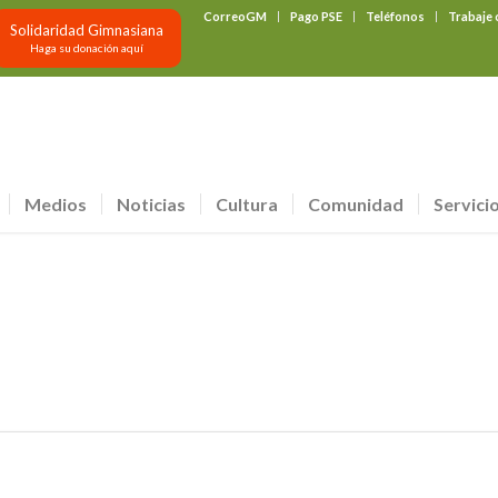
CorreoGM
Pago PSE
Teléfonos
Trabaje
Solidaridad Gimnasiana
Haga su donación aquí
Medios
Noticias
Cultura
Comunidad
Servici