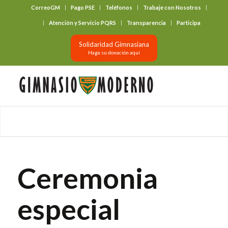
CorreoGM
Pago PSE
Teléfonos
Trabaje con Nosotros
‎ ‎ ‎ ‎ ‎ ‎ ‎
Atención y Servicio PQRS
Transparencia
Participa
Solidaridad Gimnasiana
Haga su donación aquí
Ceremonia
especial