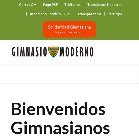
CorreoGM
Pago PSE
Teléfonos
Trabaje con Nosotros
‎ ‎ ‎ ‎ ‎ ‎ ‎
Atención y Servicio PQRS
Transparencia
Participa
Solidaridad Gimnasiana
Haga su donación aquí
Bienvenidos
Gimnasianos