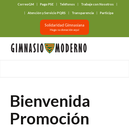
CorreoGM
Pago PSE
Teléfonos
Trabaje con Nosotros
‎ ‎ ‎ ‎ ‎ ‎ ‎
Atención y Servicio PQRS
Transparencia
Participa
Solidaridad Gimnasiana
Haga su donación aquí
Bienvenida
Promoción