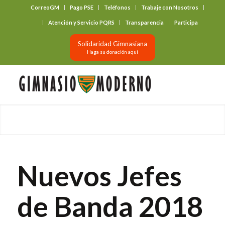
CorreoGM
Pago PSE
Teléfonos
Trabaje con Nosotros
‎ ‎ ‎ ‎ ‎ ‎ ‎
Atención y Servicio PQRS
Transparencia
Participa
Solidaridad Gimnasiana
Haga su donación aquí
Nuevos Jefes
de Banda 2018