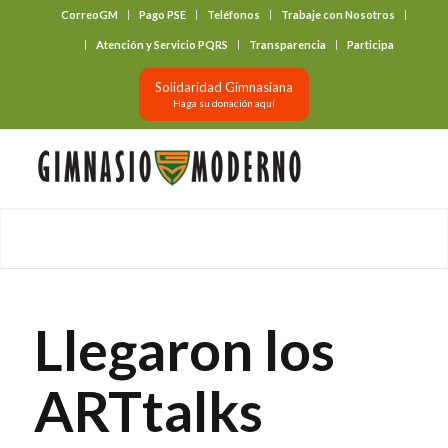
CorreoGM
Pago PSE
Teléfonos
Trabaje con Nosotros
‎ ‎ ‎ ‎ ‎ ‎ ‎
Atención y Servicio PQRS
Transparencia
Participa
Solidaridad Gimnasiana
Haga su donación aquí
Llegaron los
ARTtalks