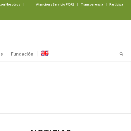
 con Nosotros
‎ ‎ ‎ ‎ ‎ ‎ ‎
Atención y Servicio PQRS
Transparencia
Participa
os
Fundación