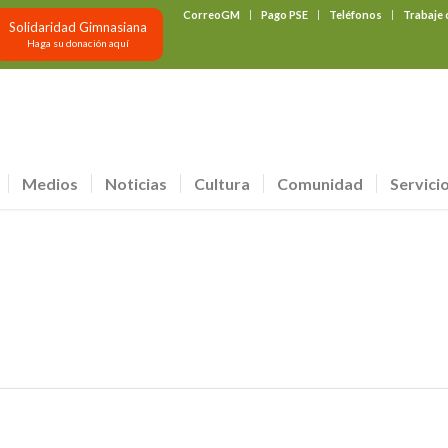
CorreoGM
Pago PSE
Teléfonos
Trabaje
Solidaridad Gimnasiana
Haga su donación aquí
Medios
Noticias
Cultura
Comunidad
Servici