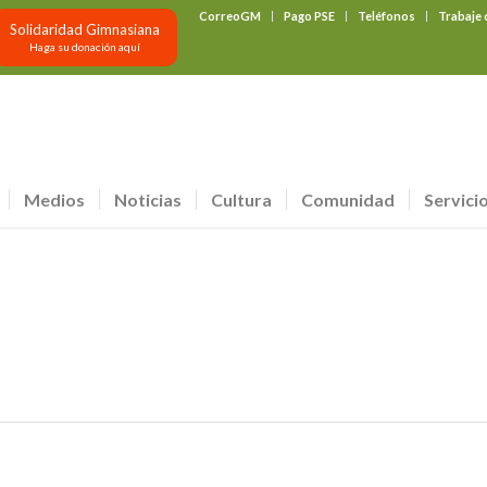
CorreoGM
Pago PSE
Teléfonos
Trabaje
Solidaridad Gimnasiana
Haga su donación aquí
Medios
Noticias
Cultura
Comunidad
Servici