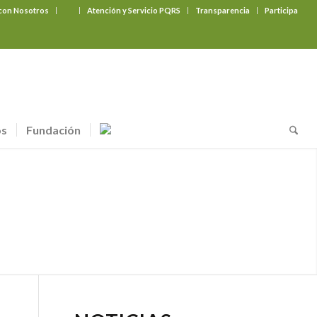
 con Nosotros
‎ ‎ ‎ ‎ ‎ ‎ ‎
Atención y Servicio PQRS
Transparencia
Participa
os
Fundación