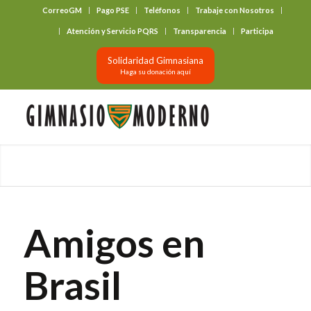
CorreoGM
Pago PSE
Teléfonos
Trabaje con Nosotros
‎ ‎ ‎ ‎ ‎ ‎ ‎
Atención y Servicio PQRS
Transparencia
Participa
Solidaridad Gimnasiana
Haga su donación aquí
Amigos en
Brasil