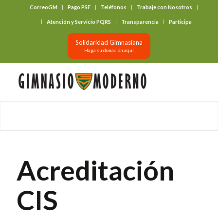
CorreoGM
Pago PSE
Teléfonos
Trabaje con Nosotros
‎ ‎ ‎ ‎ ‎ ‎ ‎
Atención y Servicio PQRS
Transparencia
Participa
Solidaridad Gimnasiana
Haga su donación aquí
Acreditación
CIS