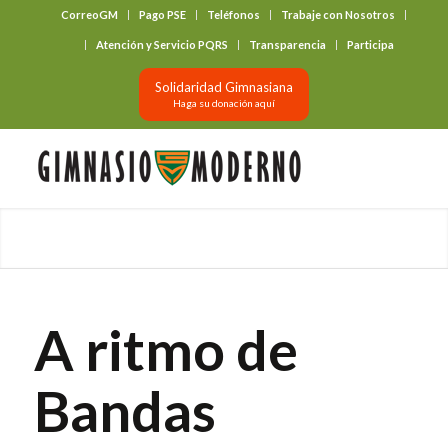
CorreoGM
Pago PSE
Teléfonos
Trabaje con Nosotros
‎ ‎ ‎ ‎ ‎ ‎ ‎
Atención y Servicio PQRS
Transparencia
Participa
Solidaridad Gimnasiana
Haga su donación aquí
A ritmo de
Bandas