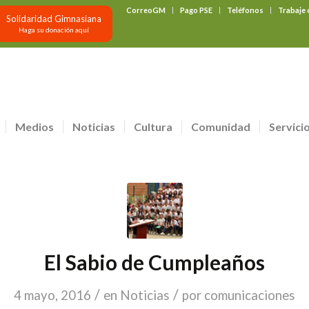
CorreoGM
Pago PSE
Teléfonos
Trabaje
Solidaridad Gimnasiana
Haga su donación aquí
Medios
Noticias
Cultura
Comunidad
Servici
El Sabio de Cumpleaños
/
/
4 mayo, 2016
en
Noticias
por
comunicaciones