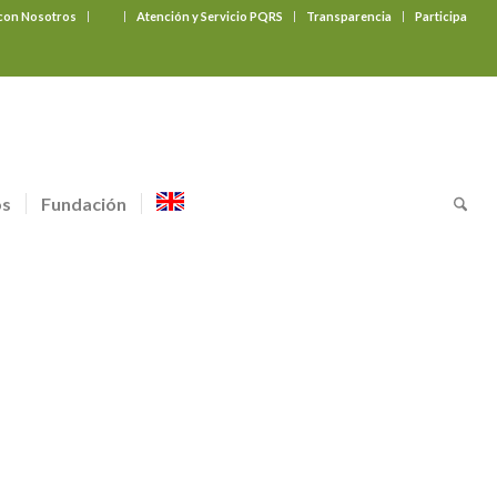
 con Nosotros
‎ ‎ ‎ ‎ ‎ ‎ ‎
Atención y Servicio PQRS
Transparencia
Participa
os
Fundación