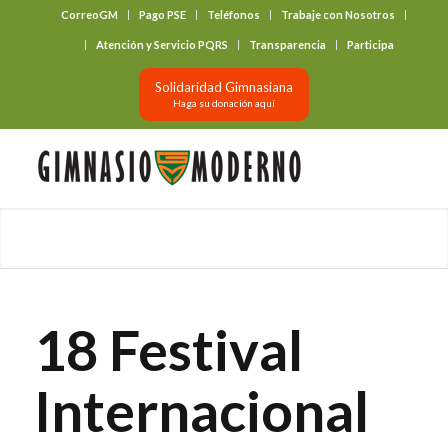
CorreoGM
Pago PSE
Teléfonos
Trabaje con Nosotros
‎ ‎ ‎ ‎ ‎ ‎ ‎
Atención y Servicio PQRS
Transparencia
Participa
Solidaridad Gimnasiana
Haga su donación aquí
18 Festival
Internacional