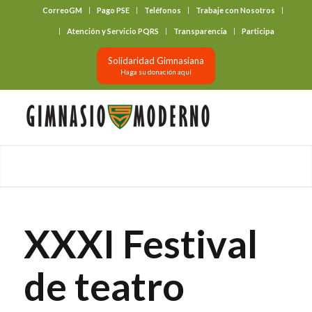
CorreoGM
Pago PSE
Teléfonos
Trabaje con Nosotros
‎ ‎ ‎ ‎ ‎ ‎ ‎
Atención y Servicio PQRS
Transparencia
Participa
Solidaridad Gimnasiana
Haga su donación aquí
XXXI Festival
de teatro