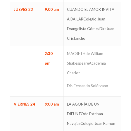
JUEVES 23
9:00 am
CUANDO EL AMOR INVITA
A BAILARColegio Juan
Evangelista GómezDir: Juan
Cristancho
2:30
MACBETHde William
pm
ShakespeareAcademia
Charlot
Dir. Fernando Solórzano
VIERNES 24
9:00 am
LA AGONÍA DE UN
DIFUNTOde Esteban
NavajasColegio Juan Ramón