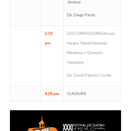
Jiménez
Dir. Diego Pardo
2:30
LAS CONVULSIONESde Luis
pm
Vargas TejadaGimnasio
Moderno + Gimnasio
Femenino
Dir. David Palacios Cortés
4:00 pm
CLAUSURA