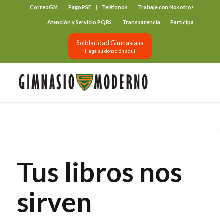
CorreoGM
Pago PSE
Teléfonos
Trabaje con Nosotros
‎ ‎ ‎ ‎ ‎ ‎ ‎
Atención y Servicio PQRS
Transparencia
Participa
Solidaridad Gimnasiana
Haga su donación aquí
Tus libros nos
sirven