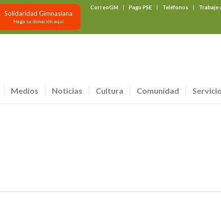
CorreoGM
Pago PSE
Teléfonos
Trabaje
Solidaridad Gimnasiana
Haga su donación aquí
Medios
Noticias
Cultura
Comunidad
Servici