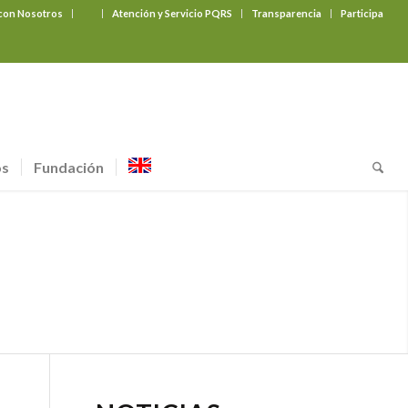
 con Nosotros
‎ ‎ ‎ ‎ ‎ ‎ ‎
Atención y Servicio PQRS
Transparencia
Participa
os
Fundación