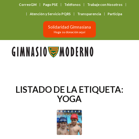
CorreoGM
Pago PSE
Teléfonos
Trabaje con Nosotros
‎ ‎ ‎ ‎ ‎ ‎ ‎
Atención y Servicio PQRS
Transparencia
Participa
Solidaridad Gimnasiana
Haga su donación aquí
LISTADO DE LA ETIQUETA:
YOGA