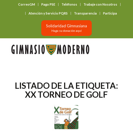
CorreoGM
Pago PSE
Teléfonos
Trabaje con Nosotros
‎ ‎ ‎ ‎ ‎ ‎ ‎
Atención y Servicio PQRS
Transparencia
Participa
Solidaridad Gimnasiana
Haga su donación aquí
LISTADO DE LA ETIQUETA:
XX TORNEO DE GOLF