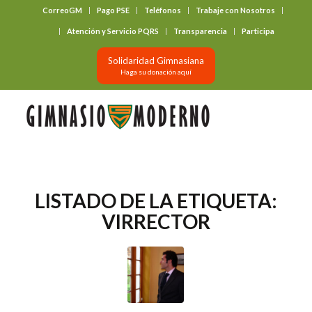
CorreoGM
Pago PSE
Teléfonos
Trabaje con Nosotros
‎ ‎ ‎ ‎ ‎ ‎ ‎
Atención y Servicio PQRS
Transparencia
Participa
Solidaridad Gimnasiana
Haga su donación aquí
LISTADO DE LA ETIQUETA:
VIRRECTOR