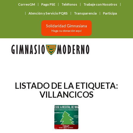
CorreoGM
Pago PSE
Teléfonos
Trabaje con Nosotros
‎ ‎ ‎ ‎ ‎ ‎ ‎
Atención y Servicio PQRS
Transparencia
Participa
Solidaridad Gimnasiana
Haga su donación aquí
LISTADO DE LA ETIQUETA:
VILLANCICOS