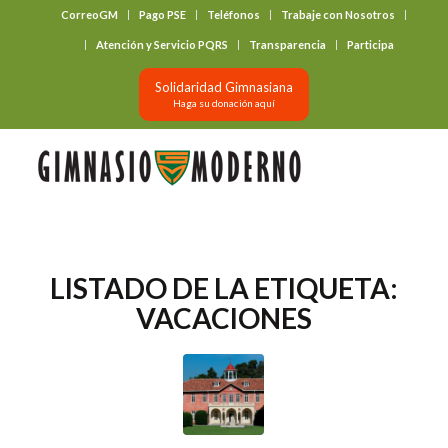
CorreoGM
Pago PSE
Teléfonos
Trabaje con Nosotros
‎ ‎ ‎ ‎ ‎ ‎ ‎
Atención y Servicio PQRS
Transparencia
Participa
Solidaridad Gimnasiana
Haga su donación aquí
LISTADO DE LA ETIQUETA:
VACACIONES