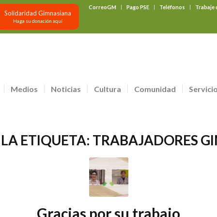
CorreoGM
Pago PSE
Teléfonos
Trabaje
Solidaridad Gimnasiana
Haga su donación aquí
Medios
Noticias
Cultura
Comunidad
Servici
 LA ETIQUETA:
TRABAJADORES G
Gracias por su trabajo