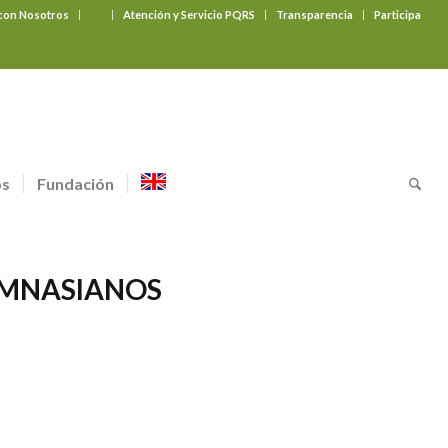
 con Nosotros
‎ ‎ ‎ ‎ ‎ ‎ ‎
Atención y Servicio PQRS
Transparencia
Participa
os
Fundación
IMNASIANOS