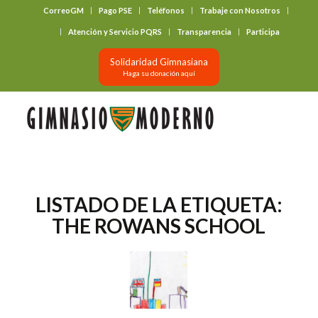
CorreoGM
Pago PSE
Teléfonos
Trabaje con Nosotros
‎ ‎ ‎ ‎ ‎ ‎ ‎
Atención y Servicio PQRS
Transparencia
Participa
Solidaridad Gimnasiana
Haga su donación aquí
LISTADO DE LA ETIQUETA:
THE ROWANS SCHOOL