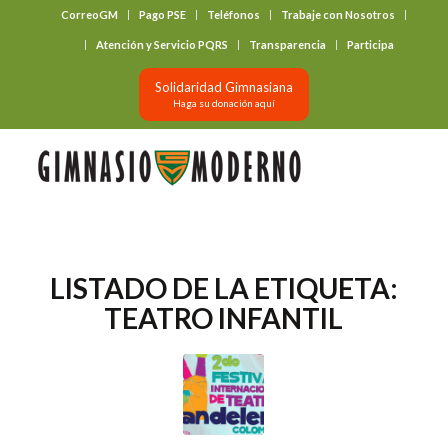
CorreoGM
Pago PSE
Teléfonos
Trabaje con Nosotros
‎ ‎ ‎ ‎ ‎ ‎ ‎
Atención y Servicio PQRS
Transparencia
Participa
Solidaridad Gimnasiana
Haga su donación aquí
LISTADO DE LA ETIQUETA:
TEATRO INFANTIL