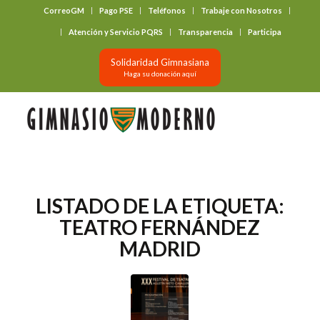
CorreoGM
Pago PSE
Teléfonos
Trabaje con Nosotros
‎ ‎ ‎ ‎ ‎ ‎ ‎
Atención y Servicio PQRS
Transparencia
Participa
Solidaridad Gimnasiana
Haga su donación aquí
LISTADO DE LA ETIQUETA:
TEATRO FERNÁNDEZ
MADRID