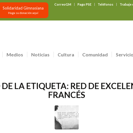
CorreoGM
Pago PSE
Teléfonos
Trabaje
Solidaridad Gimnasiana
Haga su donación aquí
Medios
Noticias
Cultura
Comunidad
Servici
 DE LA ETIQUETA:
RED DE EXCELE
FRANCÉS