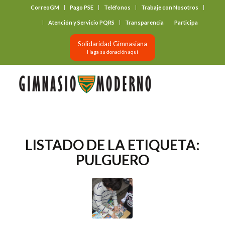
CorreoGM
Pago PSE
Teléfonos
Trabaje con Nosotros
‎ ‎ ‎ ‎ ‎ ‎ ‎
Atención y Servicio PQRS
Transparencia
Participa
Solidaridad Gimnasiana
Haga su donación aquí
LISTADO DE LA ETIQUETA:
PULGUERO