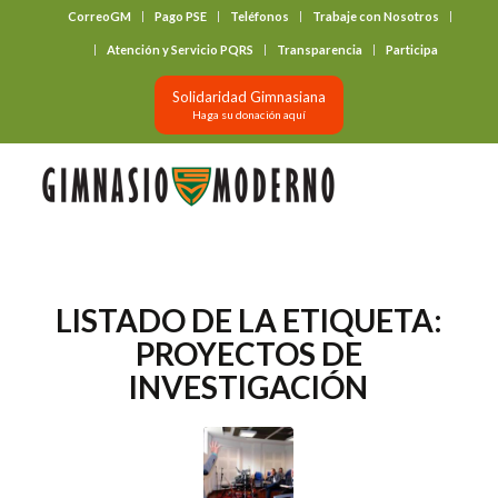
CorreoGM
Pago PSE
Teléfonos
Trabaje con Nosotros
‎ ‎ ‎ ‎ ‎ ‎ ‎
Atención y Servicio PQRS
Transparencia
Participa
Solidaridad Gimnasiana
Haga su donación aquí
LISTADO DE LA ETIQUETA:
PROYECTOS DE
INVESTIGACIÓN