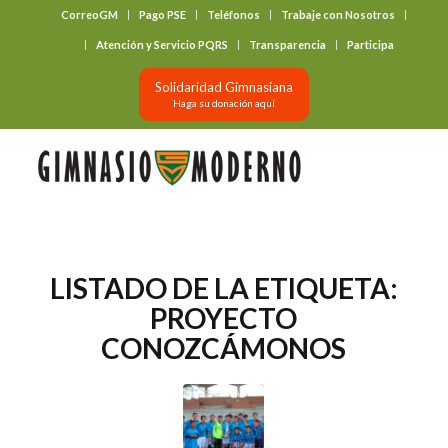
CorreoGM
Pago PSE
Teléfonos
Trabaje con Nosotros
‎ ‎ ‎ ‎ ‎ ‎ ‎
Atención y Servicio PQRS
Transparencia
Participa
Solidaridad Gimnasiana
Haga su donación aquí
LISTADO DE LA ETIQUETA:
PROYECTO
CONOZCÁMONOS