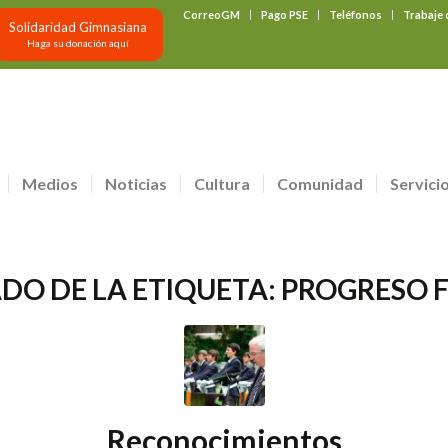
CorreoGM
Pago PSE
Teléfonos
Trabaje
Solidaridad Gimnasiana
Haga su donación aquí
Medios
Noticias
Cultura
Comunidad
Servici
ADO DE LA ETIQUETA:
PROGRESO F
Reconocimientos