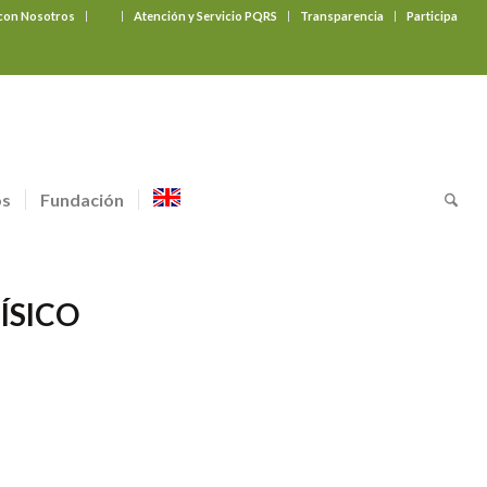
 con Nosotros
‎ ‎ ‎ ‎ ‎ ‎ ‎
Atención y Servicio PQRS
Transparencia
Participa
os
Fundación
ÍSICO