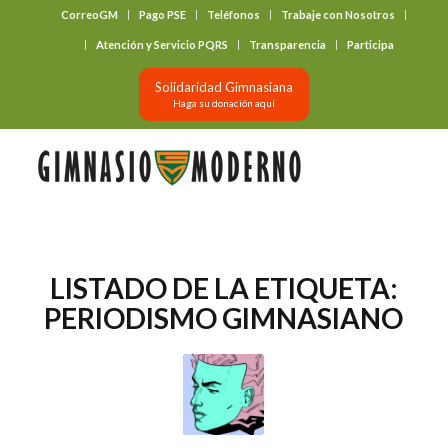
CorreoGM
Pago PSE
Teléfonos
Trabaje con Nosotros
‎ ‎ ‎ ‎ ‎ ‎ ‎
Atención y Servicio PQRS
Transparencia
Participa
Solidaridad Gimnasiana
Haga su donación aquí
LISTADO DE LA ETIQUETA:
PERIODISMO GIMNASIANO