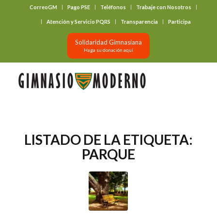
CorreoGM
Pago PSE
Teléfonos
Trabaje con Nosotros
‎ ‎ ‎ ‎ ‎ ‎ ‎
Atención y Servicio PQRS
Transparencia
Participa
Solidaridad Gimnasiana
Haga su donación aquí
LISTADO DE LA ETIQUETA:
PARQUE