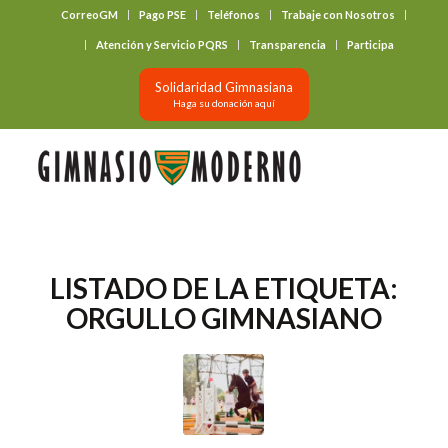
CorreoGM
Pago PSE
Teléfonos
Trabaje con Nosotros
‎ ‎ ‎ ‎ ‎ ‎ ‎
Atención y Servicio PQRS
Transparencia
Participa
Solidaridad Gimnasiana
Haga su donación aquí
LISTADO DE LA ETIQUETA:
ORGULLO GIMNASIANO