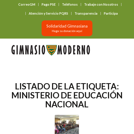
CorreoGM
Pago PSE
Teléfonos
Trabaje con Nosotros
‎ ‎ ‎ ‎ ‎ ‎ ‎
Atención y Servicio PQRS
Transparencia
Participa
Solidaridad Gimnasiana
Haga su donación aquí
LISTADO DE LA ETIQUETA:
MINISTERIO DE EDUCACIÓN
NACIONAL