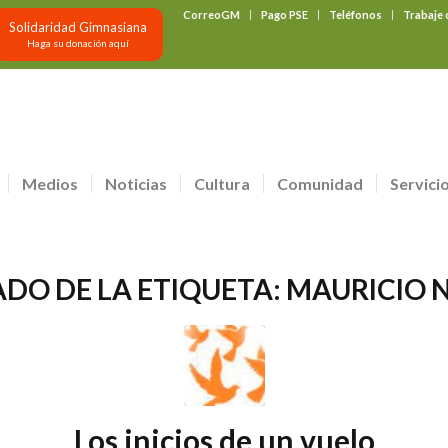
CorreoGM
Pago PSE
Teléfonos
Trabaje
Solidaridad Gimnasiana
Haga su donación aquí
Medios
Noticias
Cultura
Comunidad
Servici
ADO DE LA ETIQUETA:
MAURICIO 
Los inicios de un vuelo