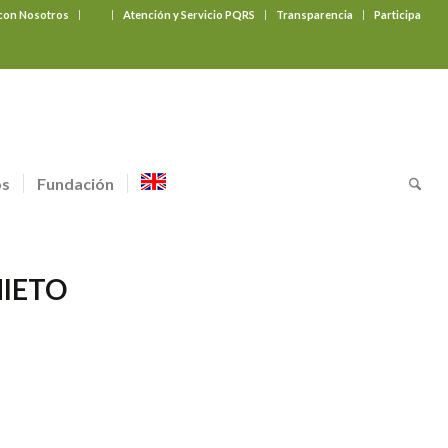
 con Nosotros
‎ ‎ ‎ ‎ ‎ ‎ ‎
Atención y Servicio PQRS
Transparencia
Participa
os
Fundación
NIETO