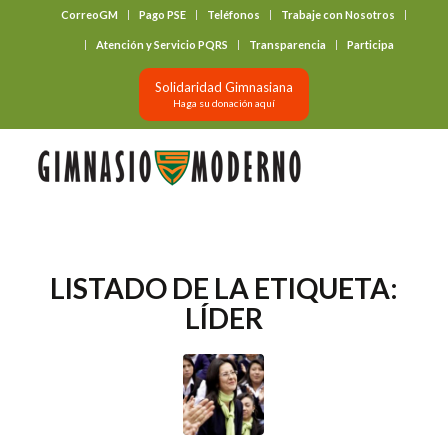
CorreoGM
Pago PSE
Teléfonos
Trabaje con Nosotros
‎ ‎ ‎ ‎ ‎ ‎ ‎
Atención y Servicio PQRS
Transparencia
Participa
Solidaridad Gimnasiana
Haga su donación aquí
LISTADO DE LA ETIQUETA:
LÍDER