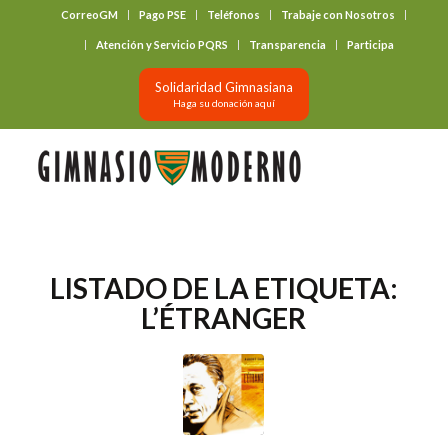
CorreoGM
Pago PSE
Teléfonos
Trabaje con Nosotros
‎ ‎ ‎ ‎ ‎ ‎ ‎
Atención y Servicio PQRS
Transparencia
Participa
Solidaridad Gimnasiana
Haga su donación aquí
LISTADO DE LA ETIQUETA:
L’ÉTRANGER